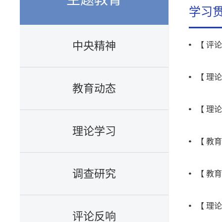
学习
中央精神
【 评
【 理
教育动态
【 理
理论学习
【 教
调查研究
【 教
【 理
评论反响